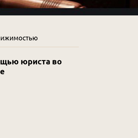
движимостью
ощью юриста во
е