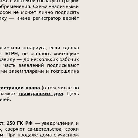
даже с ипотекой согласуют график
и обременения. Схема «наличными
торон не может лично подписать
ку — иначе регистратор вернёт
ги» или нотариуса, если сделка
 с
ЕГРН
, не осталось «висящих»
равилу — до нескольких рабочих
х» часть заявлений подписывают
ными экземплярами и госпошлина
гистрации права
(в том числе по
 рамках
гражданских дел
. Цель
ючей.
ст. 250 ГК РФ
— уведомления и
о
, сверяют свидетельства, сроки
ам
. При продаже дома с участком