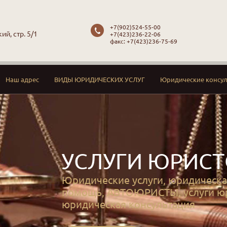
+7(902)524-55-00
ий, стр. 5/1
+7(423)236-22-06
факс: +7(423)236-75-69
Наш адрес
ВИДЫ ЮРИДИЧЕСКИХ УСЛУГ
Юридические консу
УСЛУГИ ЮРИС
Юридические услуги, юридическ
помощь, АВТОЮРИСТЫ, услуги юр
юридическая консультация