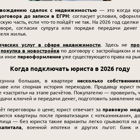
овождению сделок с недвижимостью
— это когда юри
договора до записи в ЕГРН
: согласует условия, оформл
скую часть, если что-то пойдёт не так. На 2026 год сдел
оворе, согласии супруга или порядке передачи денег
теля жилья.
ческих услуг в сфере недвижимости
. Здесь не
про
е
покупка в новостройке
по договору с застройщиком и 
ли иное
переоформление
уже существующего права на ры
Когда подключать юриста в 2026 году
 сумма большая, в квартире
несколько собственник
аве или спорная история переходов. Продавцу юрист по
е «застрять» на этапе расчётов. Покупателю — проверить, 
ыдачи ключей и передачи денег, подготовить заявление н
ёт переговоры о цене; юрист отвечает за
правовую мод
аются квартиры после приватизации с «отказниками», до
лица — без юриста такие варианты легко срываются на 
капитала
, военной ипотеки и других льгот: банк и