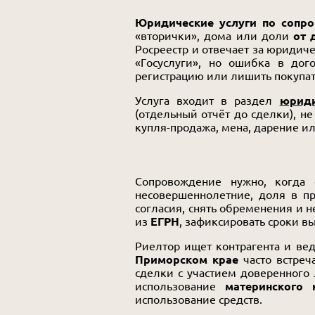
Юридические услуги по сопр
«вторички», дома или доли
от 
Росреестр и отвечает за юридиче
«Госуслуги», но ошибка в дог
регистрацию или лишить покупа
Услуга входит в раздел
юриди
(отдельный отчёт до сделки), н
купля-продажа, мена, дарение и
Сопровождение нужно, когда
несовершеннолетние, доля в пр
согласия, снять обременения и н
из
ЕГРН
, зафиксировать сроки в
Риелтор ищет контрагента и вед
Приморском крае
часто встреч
сделки с участием доверенного 
использование
материнского 
использование средств.