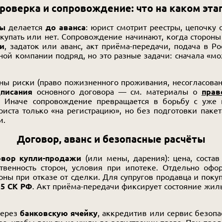
роверка и сопровождение: что на каком эта
ты
делается
до аванса
: юрист смотрит реестры, цепочку 
упать или нет. Сопровождение начинают, когда стороны 
и
, задаток или аванс, акт приёма-передачи, подача в Ро
ой компании подряд, но это разные задачи: сначала «мо
аны риски (право пожизненного проживания, несогласова
писания
основного договора — см. материалы о
прав
. Иначе сопровождение превращается в борьбу с уже 
ста только «на регистрацию», но без подготовки пакет
и.
Договор, аванс и безопасные расчёты
овор купли-продажи
(или мены, дарения): цена, состав
ственность сторон, условия при ипотеке. Отдельно оф
ны при отказе от сделки. Для супругов продавца и пок
35 СК РФ
. Акт приёма-передачи фиксирует состояние жи
через
банковскую ячейку
, аккредитив или сервис безопа