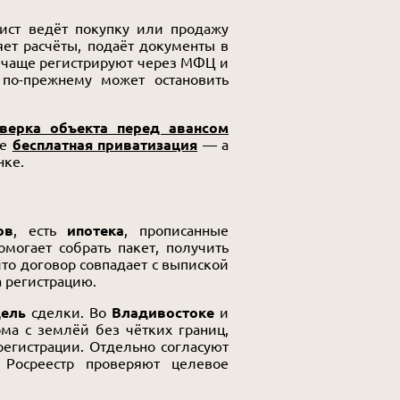
ст ведёт покупку или продажу
яет расчёты, подаёт документы в
ки чаще регистрируют через МФЦ и
 по-прежнему может остановить
верка объекта перед авансом
не
бесплатная приватизация
— а
нке.
ов
, есть
ипотека
, прописанные
могает собрать пакет, получить
что договор совпадает с выпиской
а регистрацию.
ель
сделки. Во
Владивостоке
и
ма с землёй без чётких границ,
регистрации. Отдельно согласуют
 Росреестр проверяют целевое