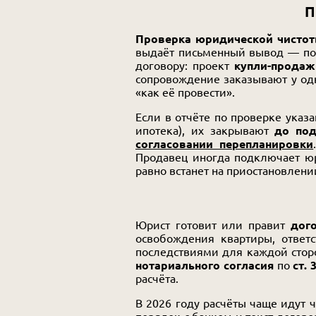
П
Проверка юридической чисто
выдаёт письменный вывод — пок
договору: проект
купли-продаж
сопровождение заказывают у одн
«как её провести».
Если в отчёте по проверке указ
ипотека), их закрывают
до под
согласовании перепланировки
Продавец иногда подключает юри
равно встанет на приостановлени
Юрист готовит или правит
дог
освобождения квартиры, ответ
последствиями для каждой сторо
нотариального согласия
по
ст. 
расчёта.
В 2026 году расчёты чаще идут 