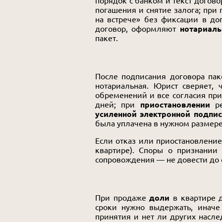
порядок с банком и текст догово
погашения и снятие залога; при
на встрече» без фиксации в до
договор, оформляют
нотариаль
пакет.
После подписания договора па
нотариальная. Юрист сверяет,
обременений и все согласия пр
дней; при
приостановлении
ре
усиленной электронной подпи
была уплачена в нужном размере
Если отказ или приостановлени
квартире). Споры о признании
сопровождения — не довести до с
При продаже
доли
в квартире 
сроки нужно выдержать, иначе
принятия и нет ли других насл