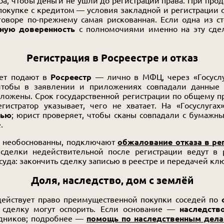
ра, чтобы деньги не ушли до регистрации права. При про
 покупке с кредитом — условия закладной и регистраци
говоре по-прежнему самая рискованная. Если одна из с
ную доверенность
с полномочиями именно на эту сдел
Регистрация в Росреестре и отказ
кет подают в
Росреестр
— лично в МФЦ, через «Госуслу
 чтобы в заявлении и приложениях совпадали данные
иложены. Срок государственной регистрации по общему п
гистратор указывает, чего не хватает. На «Госуслуга
сью
; юрист проверяет, чтобы сканы совпадали с бумаж
.
е необоснованны, подключают
обжалование отказа в ре
 сделки недействительной после регистрации ведут в
уда: закончить сделку записью в реестре и передачей кл
Доля, наследство, дом с землёй
действует право преимущественной покупки соседей по
 сделку могут оспорить. Если основание —
наследств
едников; подробнее —
помощь по наследственным дел