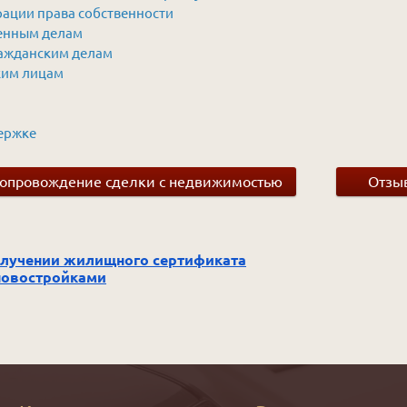
рации права собственности
енным делам
ражданским делам
ким лицам
ержке
 сопровождение сделки с недвижимостью
Отзыв
лучении жилищного сертификата
новостройками