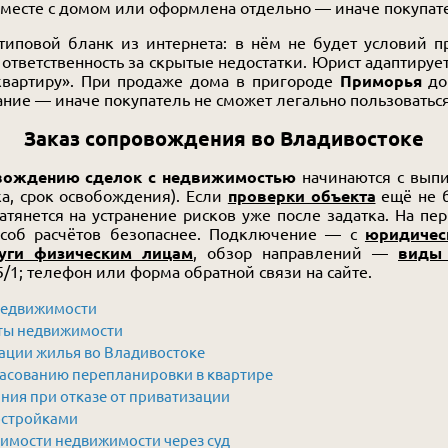
вместе с домом или оформлена отдельно — иначе покупате
иповой бланк из интернета: в нём не будет условий п
, ответственность за скрытые недостатки. Юрист адаптиру
квартиру». При продаже дома в пригороде
Приморья
до
ние — иначе покупатель не сможет легально пользоваться
Заказ сопровождения во Владивостоке
овождению сделок с недвижимостью
начинаются с вып
ка, срок освобождения). Если
проверки объекта
ещё не б
атянется на устранение рисков уже после задатка. На пер
особ расчётов безопаснее. Подключение — с
юридичес
уги физическим лицам
, обзор направлений —
виды 
5/1; телефон или форма обратной связи на сайте.
 недвижимости
ты недвижимости
ации жилья во Владивостоке
асованию перепланировки в квартире
ия при отказе от приватизации
остройками
имости недвижимости через суд