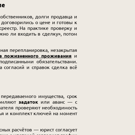
пе
собственников, долги продавца и
договорились о цене и готовы к
среестр. На практике проверку и
жно ли входить в сделку», потом
нная перепланировка, незакрытая
е пожизненного проживания
и
подписанными обязательствами.
а согласий и справок сделка всё
 передаваемого имущества, срок
ормляют
задаток
или аванс — с
упателя проверяют необходимость
лья и комплект ключей на момент
сных расчётов — юрист согласует